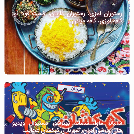
رستوران لمزی، رستوران داریان، فست فود نو،
کافه لمزی، کافه میلان
سامانه ماوا، سامانه بهترشو، فستیوال ویدیو
های ورزشی ایران، شهربازی کهکشان عجایب