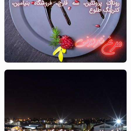
روناک پروتئین، سه قارچ، فروشگاه بنیامین،
کترینگ طلوع