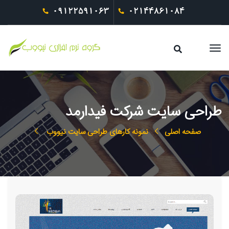
09122591063
02144861084
طراحی سایت شرکت فیدارمد
صفحه اصلی
نمونه کارهای طراحی سایت نیووب