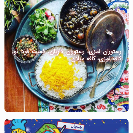
رستوران لمزی، رستوران داریان، فست فود نو،
کافه لمزی، کافه میلان