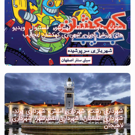
سامانه ماوا، سامانه بهترشو، فستیوال ویدیو
های ورزشی ایران، شهربازی کهکشان عجایب
شهرداری رشت، شهرداری املش، شهرداری پرند،
شهرداری گلستان، شهرداری نصیرشهر، شهرداری
لاهیجان