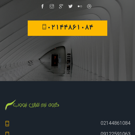
02144861084
02144861084
09122591063