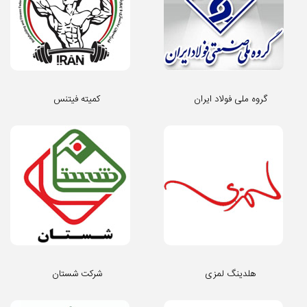
گروه ملی فولاد ایران
کمیته فیتنس
هلدینگ لمزی
شرکت شستان