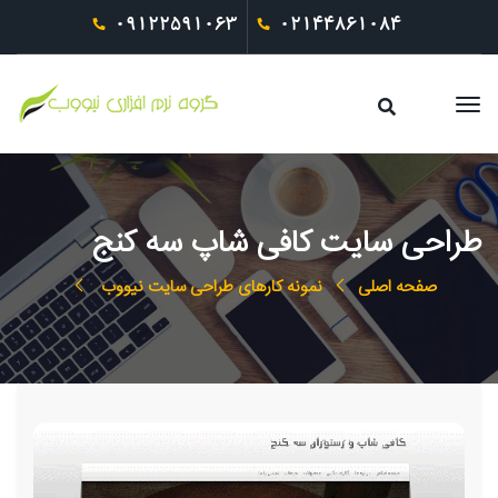
09122591063
02144861084
طراحی سایت کافی شاپ سه کنج
صفحه اصلی
نمونه کارهای طراحی سایت نیووب