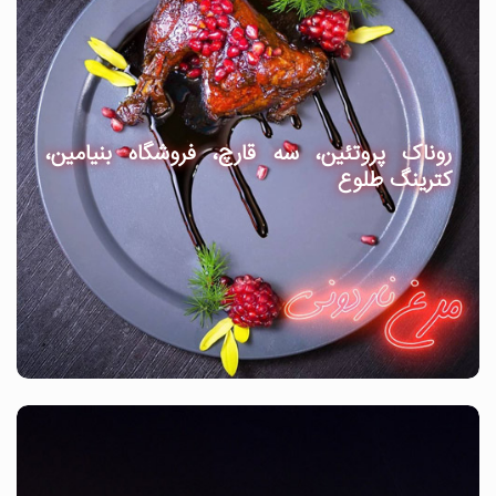
روناک پروتئین، سه قارچ، فروشگاه بنیامین،
کترینگ طلوع