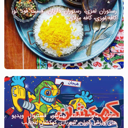
رستوران لمزی، رستوران داریان، فست فود نو،
کافه لمزی، کافه میلان
سامانه ماوا، سامانه بهترشو، فستیوال ویدیو
های ورزشی ایران، شهربازی کهکشان عجایب