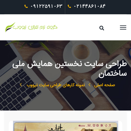
09122591063
02144861084
طراحی سایت نخستین همایش ملی
ساختمان
صفحه اصلی
نمونه کارهای طراحی سایت نیووب