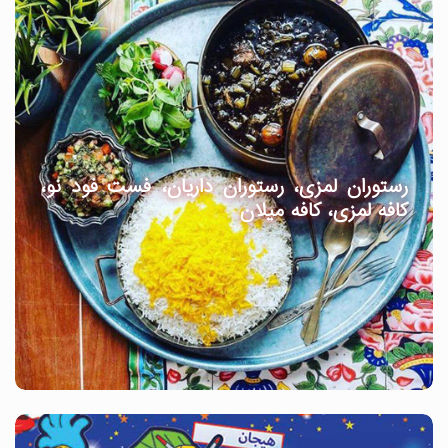
رستوران لمزی، رستوران داریان، فست فود نو،
کافه لمزی، کافه میلان