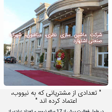
شرکت ماشین سازی نظری، دنافنون، شهرک
صنعتی اشتهارد
" تعدادی از مشتریانی که به نیووب،
اعتماد کرده اند "
در طول فعالیت بیش از 17 ساله نیووب، تعداد زیادی از