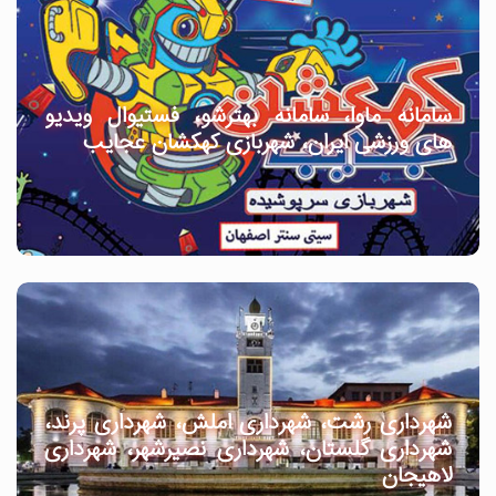
سامانه ماوا، سامانه بهترشو، فستیوال ویدیو
های ورزشی ایران، شهربازی کهکشان عجایب
شهرداری رشت، شهرداری املش، شهرداری پرند،
شهرداری گلستان، شهرداری نصیرشهر، شهرداری
لاهیجان