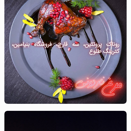
روناک پروتئین، سه قارچ، فروشگاه بنیامین،
کترینگ طلوع