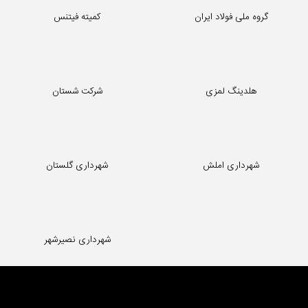
شرکت نالینو
اپلیکیشن پیاده روی گامیران
گروه ملی فولاد ایران
کمیته فیتنس
هلدینگ لمزی
شرکت شستان
شهرداری املش
شهرداری گلستان