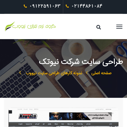
09122591063
02144861084
طراحی سایت شرکت نیوتک
صفحه اصلی
نمونه کارهای طراحی سایت نیووب