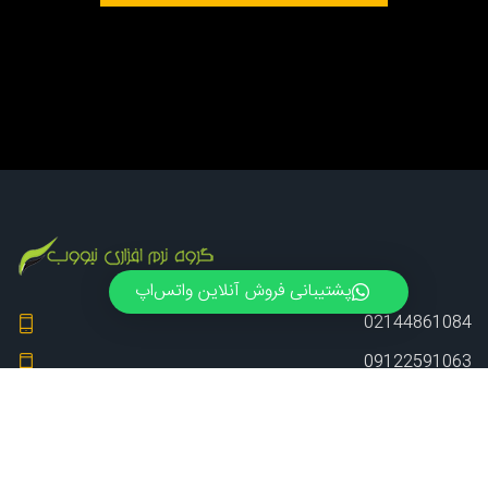
02144861084
پشتیبانی فروش آنلاین واتس‌اپ
02144861084