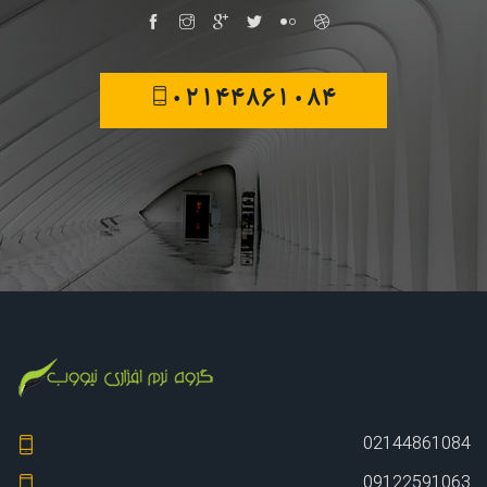
02144861084
02144861084
09122591063