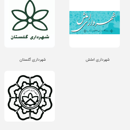
شهرداری املش
شهرداری گلستان