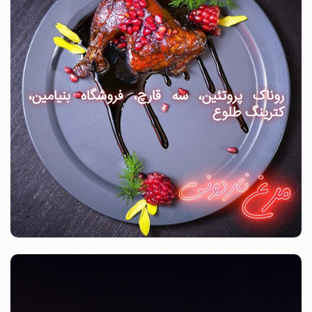
روناک پروتئین، سه قارچ، فروشگاه بنیامین،
کترینگ طلوع