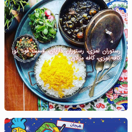
رستوران لمزی، رستوران داریان، فست فود نو،
کافه لمزی، کافه میلان