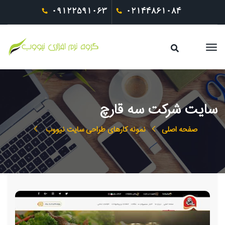
09122591063
02144861084
سایت شرکت سه قارچ
صفحه اصلی
نمونه کارهای طراحی سایت نیووب