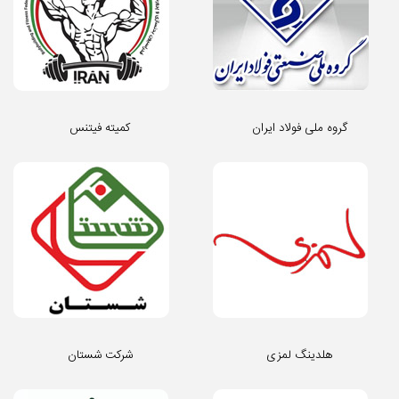
گروه ملی فولاد ایران
کمیته فیتنس
هلدینگ لمزی
شرکت شستان