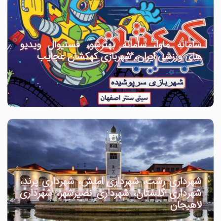
سامانه ماوا، سامانه بهترشو، فستیوال ویدیو
های ورزشی ایران، شهربازی کهکشان عجایب
شهرداری رشت، شهرداری املش، شهرداری پرند،
شهرداری گلستان، شهرداری نصیرشهر، شهرداری
لاهیجان