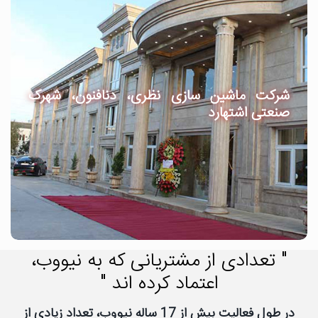
شرکت ماشین سازی نظری، دنافنون، شهرک
صنعتی اشتهارد
" تعدادی از مشتریانی که به نیووب،
اعتماد کرده اند "
در طول فعالیت بیش از 17 ساله نیووب، تعداد زیادی از