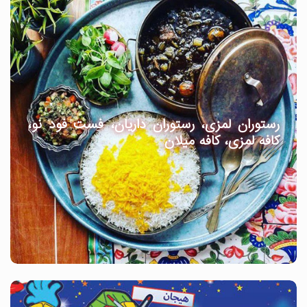
رستوران لمزی، رستوران داریان، فست فود نو،
کافه لمزی، کافه میلان