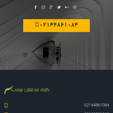
02144861084
02144861084