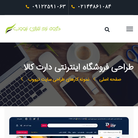
09122591063
02144861084
طراحی فروشگاه اینترنتی دارت کالا
صفحه اصلی
نمونه کارهای طراحی سایت نیووب