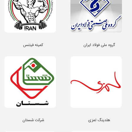
گروه ملی فولاد ایران
کمیته فیتنس
هلدینگ لمزی
شرکت شستان