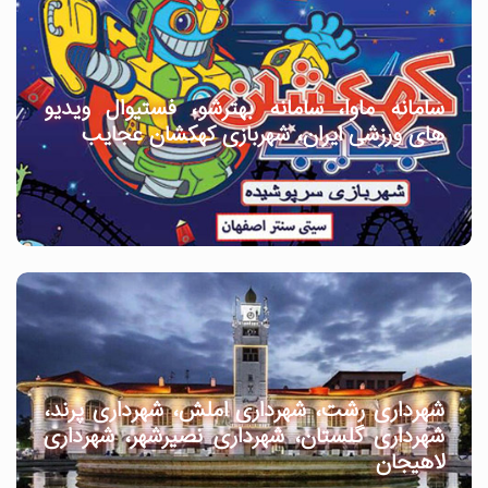
سامانه ماوا، سامانه بهترشو، فستیوال ویدیو
های ورزشی ایران، شهربازی کهکشان عجایب
شهرداری رشت، شهرداری املش، شهرداری پرند،
شهرداری گلستان، شهرداری نصیرشهر، شهرداری
لاهیجان