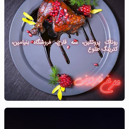
روناک پروتئین، سه قارچ، فروشگاه بنیامین،
کترینگ طلوع