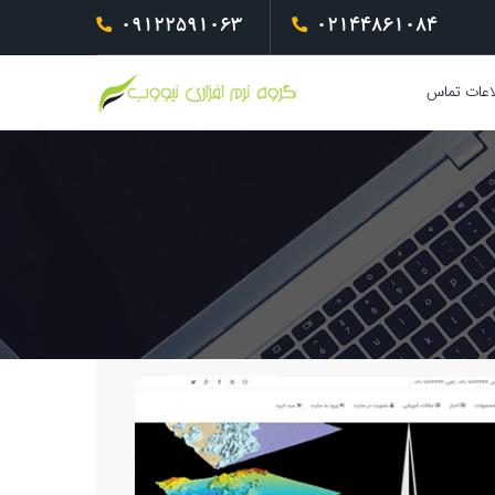
09122591063
02144861084
اعات تماس