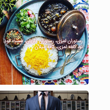
رستوران لمزی، رستوران داریان، فست فود
نو، کافه لمزی، کافه میلان