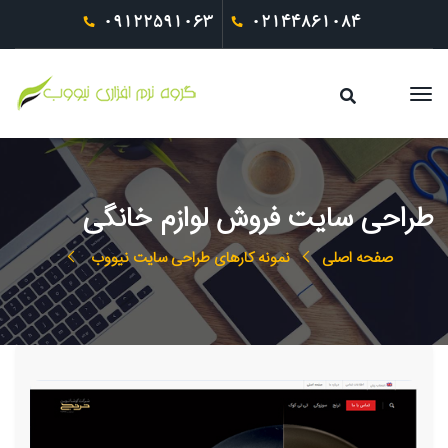
09122591063
02144861084
طراحی سایت فروش لوازم خانگی
صفحه اصلی
نمونه کارهای طراحی سایت نیووب