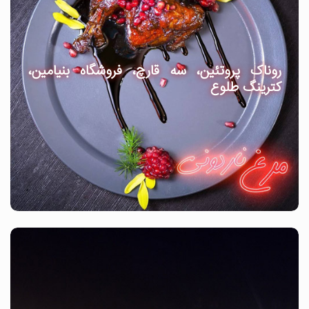
روناک پروتئین، سه قارچ، فروشگاه بنیامین،
کترینگ طلوع