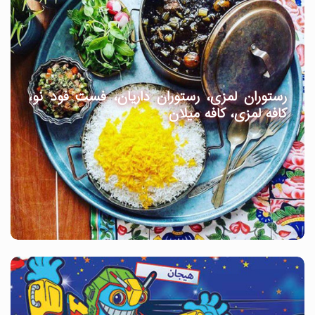
رستوران لمزی، رستوران داریان، فست فود نو،
کافه لمزی، کافه میلان