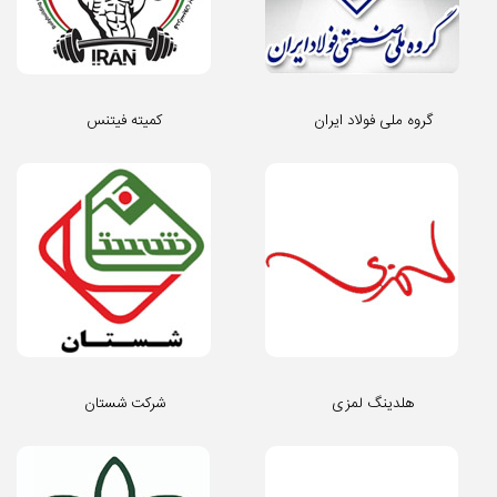
گروه ملی فولاد ایران
کمیته فیتنس
هلدینگ لمزی
شرکت شستان