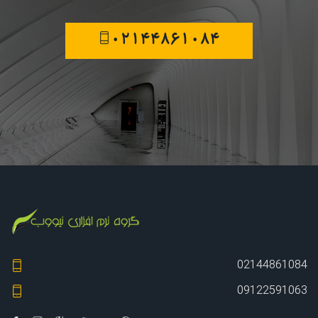
02144861084
02144861084
09122591063