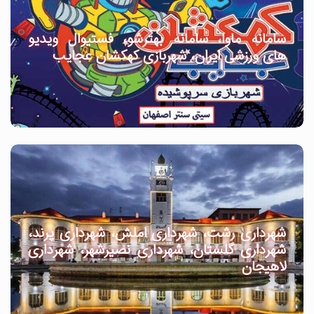
سامانه ماوا، سامانه بهترشو، فستیوال ویدیو
های ورزشی ایران، شهربازی کهکشان عجایب
شهرداری رشت، شهرداری املش، شهرداری پرند،
شهرداری گلستان، شهرداری نصیرشهر، شهرداری
لاهیجان