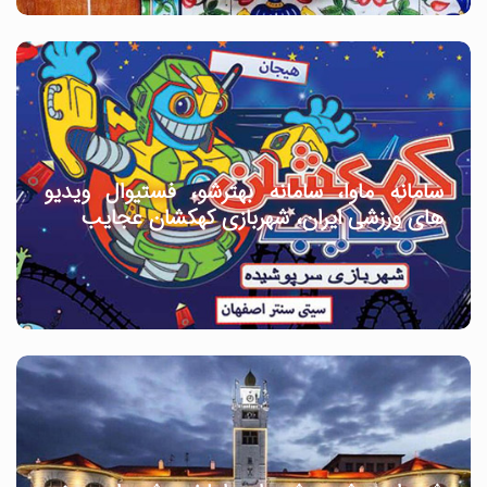
سامانه ماوا، سامانه بهترشو، فستیوال ویدیو
های ورزشی ایران، شهربازی کهکشان عجایب