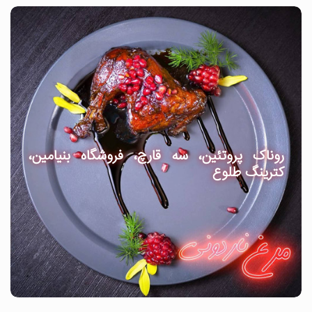
روناک پروتئین، سه قارچ، فروشگاه بنیامین،
کترینگ طلوع