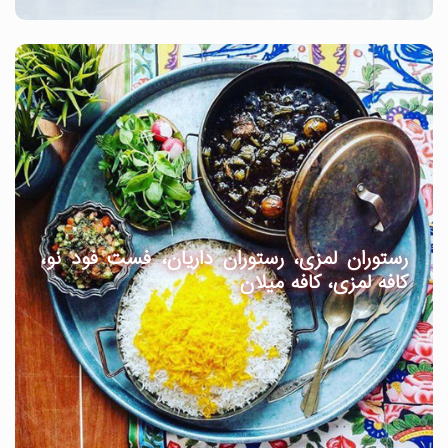
رستوران لمزی، رستوران داریان، فست فود نو،
کافه لمزی، کافه میلان