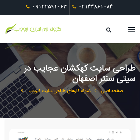
09122591063
02144861084
طراحی سایت کهکشان عجایب در
سیتی سنتر اصفهان
صفحه اصلی
نمونه کارهای طراحی سایت نیووب