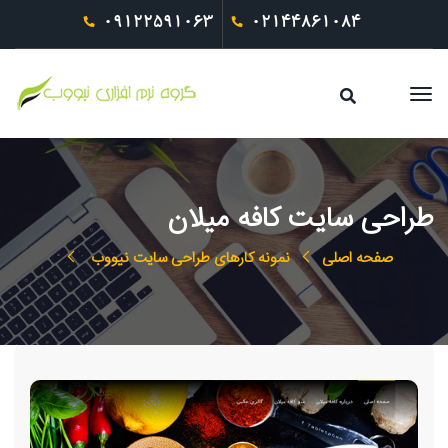
09122591063
02144861084
طراحی سایت کافه میلان
صفحه اصلی
نمونه کارهای طراحی سایت نیووب