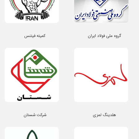
گروه ملی فولاد ایران
کمیته فیتنس
هلدینگ لمزی
شرکت شستان