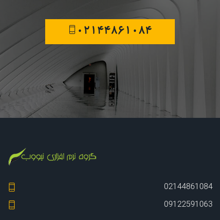
02144861084
02144861084
09122591063