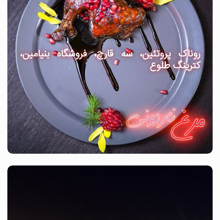
روناک پروتئین، سه قارچ، فروشگاه بنیامین،
کترینگ طلوع