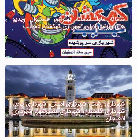
سامانه ماوا، سامانه بهترشو، فستیوال ویدیو
های ورزشی ایران، شهربازی کهکشان عجایب
شهرداری رشت، شهرداری املش، شهرداری پرند،
شهرداری گلستان، شهرداری نصیرشهر، شهرداری
لاهیجان