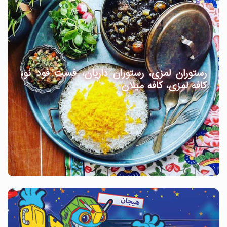
رستوران لمزی، رستوران داریان، فست فود نو،
کافه لمزی، کافه میلان