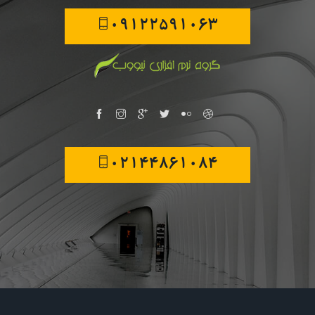
09122591063
02144861084