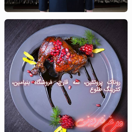
روناک پروتئین، سه قارچ، فروشگاه بنیامین،
کترینگ طلوع