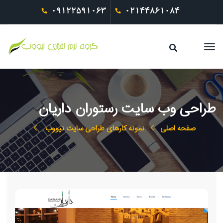
09122591063
02144861084
طراحی وب سایت رستوران داریان
صفحه اصلی
نمونه کارهای طراحی سایت نیووب