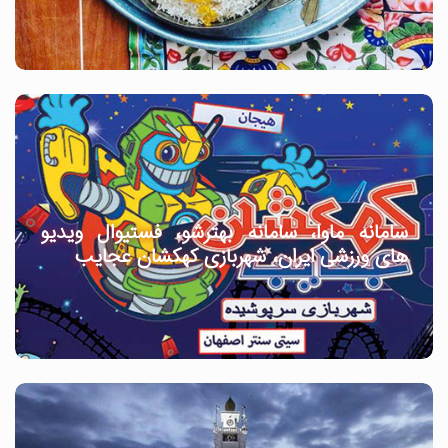
سامانه ماوا، سامانه بهترشو، فستیوال ویدیو
های ورزشی ایران، شهربازی کهکشان عجایب