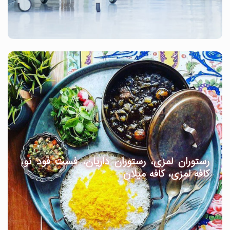
رستوران لمزی، رستوران داریان، فست فود نو،
کافه لمزی، کافه میلان