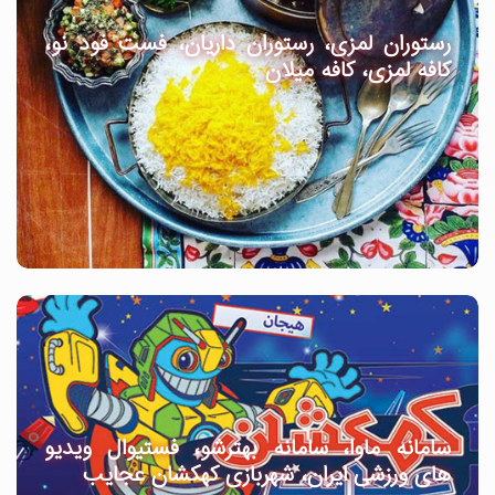
رستوران لمزی، رستوران داریان، فست فود نو،
کافه لمزی، کافه میلان
سامانه ماوا، سامانه بهترشو، فستیوال ویدیو
های ورزشی ایران، شهربازی کهکشان عجایب