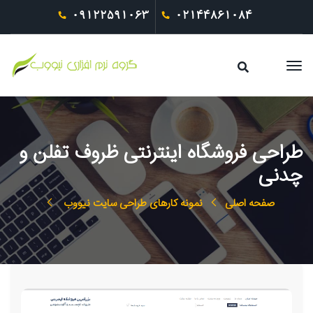
09122591063
02144861084
طراحی فروشگاه اینترنتی ظروف تفلن و
چدنی
صفحه اصلی
نمونه کارهای طراحی سایت نیووب