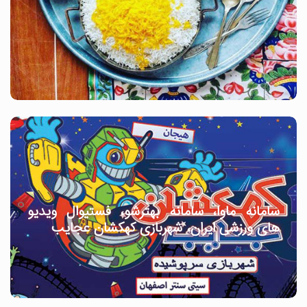
سامانه ماوا، سامانه بهترشو، فستیوال ویدیو
های ورزشی ایران، شهربازی کهکشان عجایب