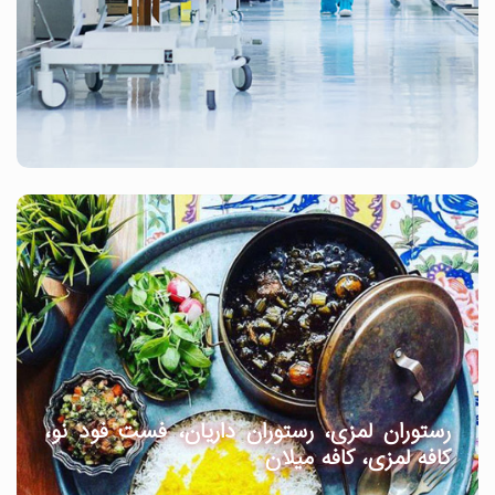
رستوران لمزی، رستوران داریان، فست فود نو،
کافه لمزی، کافه میلان