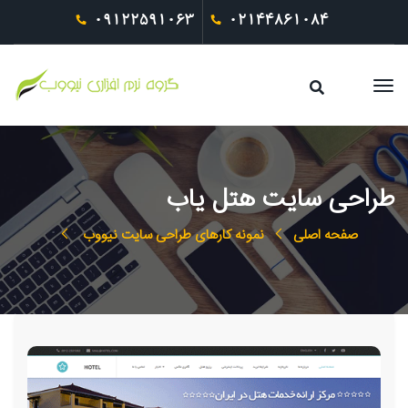
09122591063
02144861084
طراحی سایت هتل یاب
صفحه اصلی
نمونه کارهای طراحی سایت نیووب