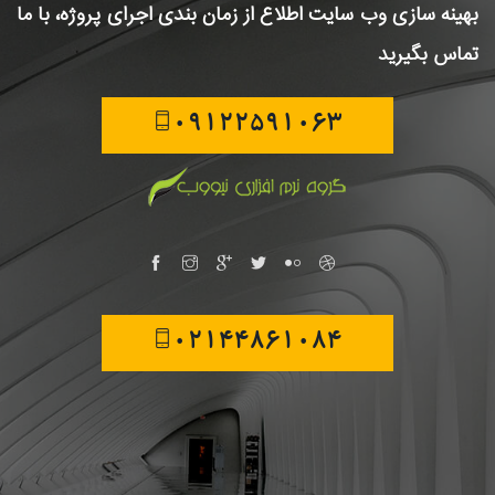
بهینه سازی وب سایت
اطلاع از زمان بندی اجرای پروژه، با ما
تماس بگیرید
09122591063
02144861084