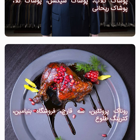
پوشاک گلاب، پوشاک شیکسل، پوشاک نلا،
پوشاک ریحانی
روناک پروتئین، سه قارچ، فروشگاه بنیامین،
کترینگ طلوع