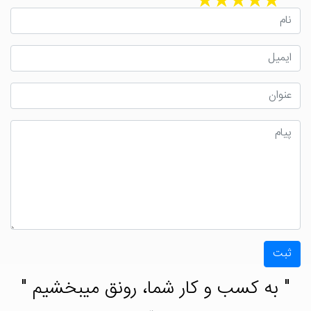
ثبت
" به کسب و کار شما، رونق میبخشیم "