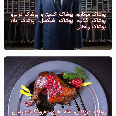
پوشاک موکارلو، پوشاک اکسیژن، پوشاک دراتی،
پوشاک گلاب، پوشاک شیکسل، پوشاک نلا،
پوشاک ریحانی
روناک پروتئین، سه قارچ، فروشگاه بنیامین،