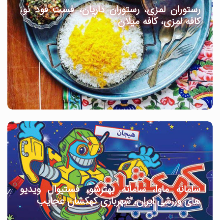
رستوران لمزی، رستوران داریان، فست فود نو،
کافه لمزی، کافه میلان
سامانه ماوا، سامانه بهترشو، فستیوال ویدیو
های ورزشی ایران، شهربازی کهکشان عجایب