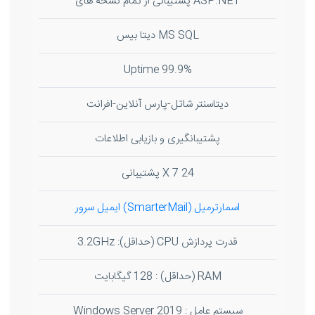
ASP.NET پشتیبانی از تمام نسخه های
MS SQL دیتا بیس
99.9% Uptime
دیتاسنتر شاتل-پارس آنلاین-افرانت
پشتیبانگیری و بازیابی اطلاعات
24 X 7 پشتیبانی
اسمارترمیل (SmarterMail) ایمیل سرور
قدرت پردازش CPU (حداقل): 3.2GHz
RAM (حداقل) : 128 گیگابایت
سیستم عامل : Windows Server 2019