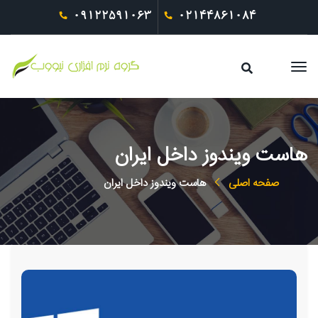
09122591063
02144861084
هاست ویندوز داخل ایران
صفحه اصلی
هاست ویندوز داخل ایران