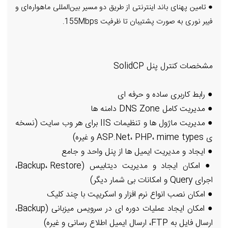
● تامین پهنای باند اینترنتی از طریق دو مسیر بین‌المللی ماهواره‌ای و
فیبر نوری به صورت پشتیبان تا ظرفیت 155Mbps.
مشخصات کنترل پنل SolidCP
● رابط کاربری ساده و حرفه ای
● مدیریت کامل DNS Zone دامنه ها
● مدیریت ماژول ها و تنظیمات IIS برای هر وب سایت (نسخه
ی ASP.Net، PHP، mime types و غیره)
● ایجاد و مدیریت ایمیل ها از پنل واحد و جامع
● امکان ایجاد و مدیریت دیتابیس (Backup، Restore،
اجرای Query و امکانات بی شمار دیگر)
● امکان نصب انواع نرم افزار و اسکریپت با چند کلیک
● امکان ایجاد عملیات دوره ای در سرویس میزبانی (Backup،
ارسال فایل به FTP، ارسال ایمیل اطلاع رسانی و غیره)