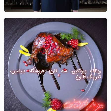
روناک پروتئین، سه قارچ، فروشگاه بنیامین،
کترینگ طلوع