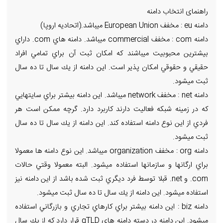
راهنمای انتخاب دامنه
دامنه eu : مخفف European Union ميباشد.(اتحادیه اروپا)
دامنه com : مخفف commercial ميباشد. دامنه هاي com. داراي
بيشترين محبوبيت ميباشند كه امكان ثبت آن براي تمامي افراد
حقيقي و حقوقي امكان پذير است. اين دامنه از يك سال تا ده سال
ثبت ميشود.
دامنه net : مخفف network ميباشد. اين دامنه بيشتر براي سايتهايي
كه در زمينه شبكه فعاليت دارند كاربرد دارد. گرچه ممكن است هر
فردي از اين نوع دامنه استفاده كند. اين دامنه از يك سال تا ده سال
ثبت ميشود.
دامنه org : مخفف organization ميباشد. اين نوع دامنه ها معمولا
براي ارگانها و سازمانها استفاده ميشود. البته معمولا وقتي حالات
com. و net. قبلا توسط فرد ديگري ثبت شده باشد از اين دامنه نيز
استفاده ميشود. اين دامنه از يك سال تا ده سال ثبت ميشود.
دامنه biz : اين دامنه بيشتر براي كارهاي تجاري و بازرگاني استفاده
ميشود. اين دامنه در دسته دامنه هاي gTLD قرار دارد كه از يك سال