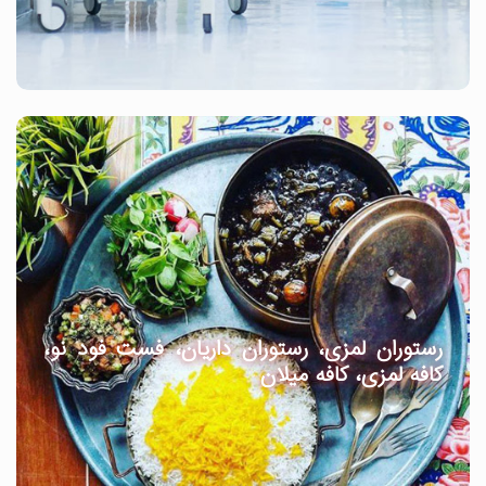
رستوران لمزی، رستوران داریان، فست فود نو،
کافه لمزی، کافه میلان