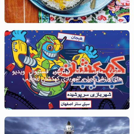
سامانه ماوا، سامانه بهترشو، فستیوال ویدیو
های ورزشی ایران، شهربازی کهکشان عجایب