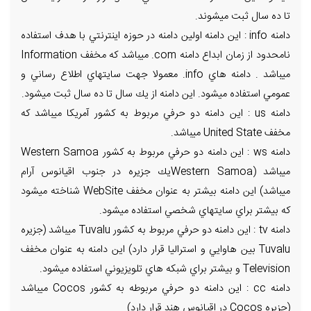
تا ده سال ثبت ميشوند.
دامنه info : اين دامنه اولين دامنه در حوزه اينترنتي با هدف استفاده
نامحدود از زمان ابداع دامنه com. ميباشد كه مخفف Information
ميباشد . دامنه هاي info. معمولا جهت سايتهاي اطلاع رساني و
عمومي استفاده ميشود. اين دامنه از يك سال تا ده سال ثبت ميشود.
دامنه us : اين دامنه دو حرفي مربوط به كشور آمريكا ميباشد كه
مخفف United State ميباشد.
دامنه ws : اين دامنه دو حرفي مربوط به كشور Western Samoa
ميباشد (Western Samoaيك جزيره در جنوب اقيانوس آرام
ميباشد) اين دامنه بيشتر به عنوان مخفف WebSite شناخته ميشود
كه بيشتر براي سايتهاي شخصي استفاده ميشود.
دامنه tv : اين دامنه دو حرفي مربوط به كشور Tuvalu ميباشد (جزيره
Tuvalu بين هاوايي و استراليا قرار دارد) اين دامنه به عنوان مخفف
Television و بيشتر براي شبكه هاي تلويزيوني استفاده ميشود.
دامنه cc : اين دامنه دو حرفي مربوطه به كشور Cocos ميباشد
(جزيره Cocos در اقيانوس هند قرار دارد)