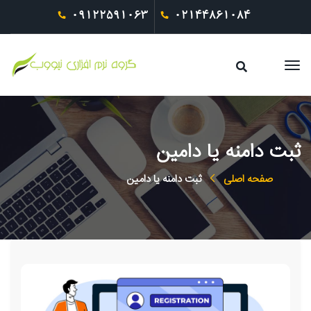
09122591063
02144861084
ثبت دامنه یا دامین
صفحه اصلی
ثبت دامنه یا دامین