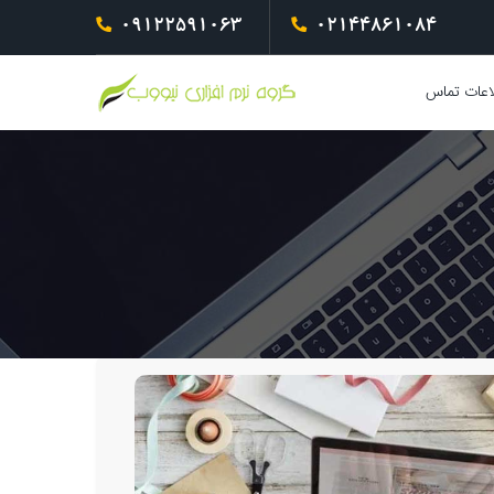
09122591063
02144861084
اعات تماس