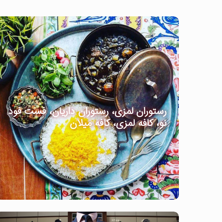
رستوران لمزی، رستوران داریان، فست فود
نو، کافه لمزی، کافه میلان