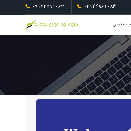
09122591063
02144861084
اعات تماس