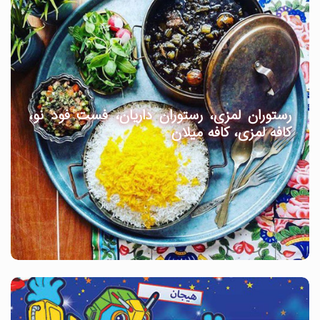
رستوران لمزی، رستوران داریان، فست فود نو،
کافه لمزی، کافه میلان