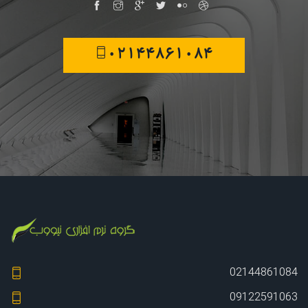
02144861084
02144861084
09122591063