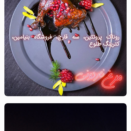
روناک پروتئین، سه قارچ، فروشگاه بنیامین،
کترینگ طلوع