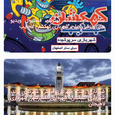
سامانه ماوا، سامانه بهترشو، فستیوال ویدیو
های ورزشی ایران، شهربازی کهکشان عجایب
شهرداری رشت، شهرداری املش، شهرداری پرند،
شهرداری گلستان، شهرداری نصیرشهر، شهرداری
لاهیجان