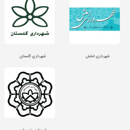
شهرداری املش
شهرداری گلستان