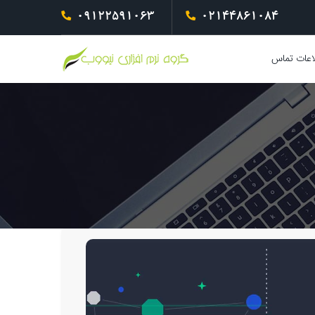
09122591063
02144861084
اعات تماس