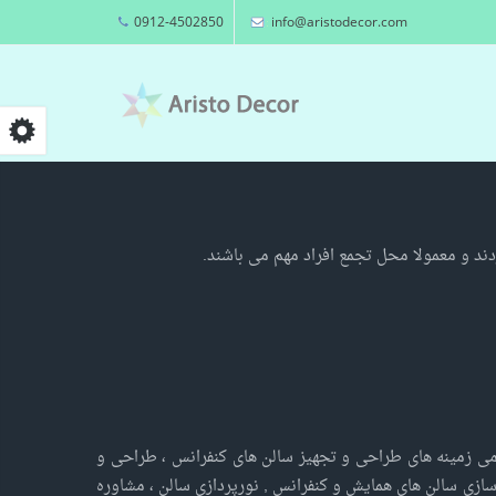
Skip to main content
0912-4502850
info@aristodecor.com
دند و معمولا محل تجمع افراد مهم می باشند.
امی زمینه های طراحی و تجهیز سالن های کنفرانس ، طراحی و
زسازی سالن های همایش و کنفرانس , نورپردازی سالن ، مشاوره