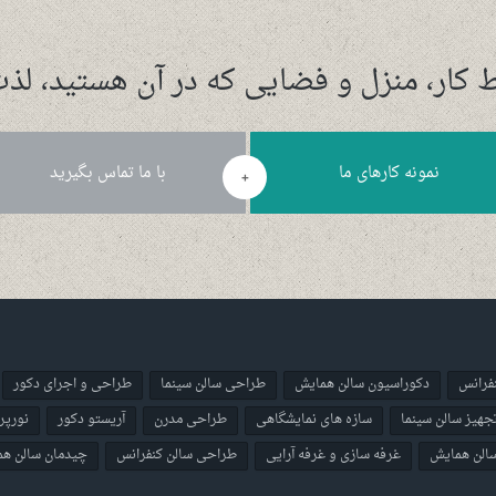
 کار، منزل و فضایی که در آن هستید، لذت
نمونه کارهای ما
با ما تماس بگیرید
+
فرانس
دکوراسیون سالن همایش
طراحی سالن سینما
طراحی و اجرای دکور
هیز سالن سینما
سازه های نمایشگاهی
طراحی مدرن
آریستو دکور
نورپرد
الن همایش
غرفه سازی و غرفه آرایی
طراحی سالن کنفرانس
چیدمان سالن ه